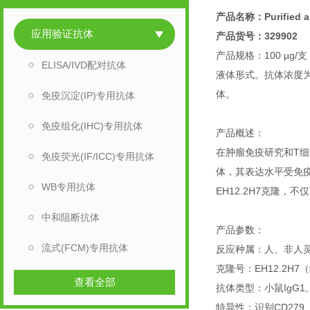
产品名称：Purified a
应用验证抗体
产品货号：329902
产品规格：100 µg/支
ELISA/IVD配对抗体
液体形式。抗体浓度为0.
体。
免疫沉淀(IP)专用抗体
免疫组化(IHC)专用抗体
产品概述：
在肿瘤免疫研究和T细
免疫荧光(IF/ICC)专用抗体
体，其表达水平受免疫微环
WB专用抗体
EH12.2H7克隆
中和阻断抗体
产品参数：
流式(FCM)专用抗体
反应种属：人、非人
克隆号：EH12.2H
查看全部
抗体类型：小鼠IgG1,
特异性：识别CD279