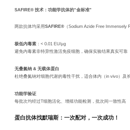
SAFIRE® 技术：功能学抗体的“金标准"
两款抗体均采用
SAFIRE®
（Sodium Azide Free Immen
极低内毒素
：< 0.01 EU/µg
避免内毒素非特异性激活免疫细胞，确保实验结果真实可靠
无叠氮钠 & 无载体蛋白
杜绝
叠氮钠
对细胞代谢的毒性干扰，适合体内（in vivo）
功能学验证
每批次均经过T细胞活化、增殖功能检测，批次间一致性高
蛋白抗体找默瑞斯：一次配对，一次成功！