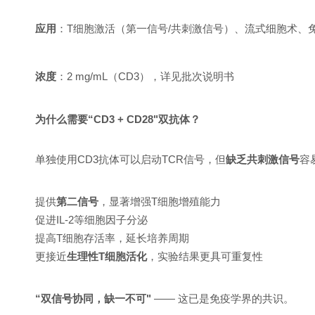
应用
：T细胞激活（第一信号/共刺激信号）、流式细胞术、
浓度
：2 mg/mL（CD3），详见批次说明书
为什么需要“CD3 + CD28"双抗体？
单独使用
CD3抗体
可以启动TCR信号，但
缺乏共刺激信号
容
提供
第二信号
，显著增强T细胞增殖能力
促进IL-2等细胞因子分泌
提高T细胞存活率，延长培养周期
更接近
生理性T细胞活化
，实验结果更具可重复性
“双信号协同，缺一不可"
—— 这已是免疫学界的共识。