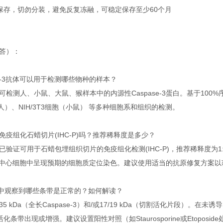
°C保存，切勿分装，避免反复冻融，可稳定保存至少60个月
解答）：
se-3抗体可以用于检测哪些物种的样本？
可检测人、小鼠、大鼠、猴样本中的内源性Caspase-3蛋白。基于10
胞（人）、NIH/3T3细胞（小鼠） 等多种细胞系和组织的检测。
疫组化石蜡切片(IHC-P)吗？推荐稀释度是多少？
验证可用于石蜡包埋组织切片的免疫组化检测(IHC-P)，推荐稀释度为1:
3在生发中心细胞中呈现预期的细胞质定位染色。建议使用适当的抗原修复方案
Blot中观察到哪些条带是正常的？如何解读？
 kDa（全长Caspase-3）和/或17/19 kDa（切割活化片段）。在未
kDa活化条带出现或增强。建议设置阳性对照（如Staurosporine或Et