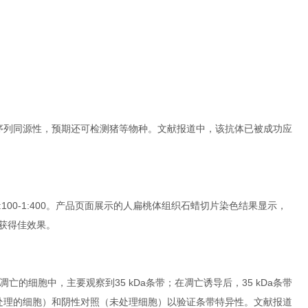
0%序列同源性，预期还可检测猪等物种。文献报道中，该抗体已被成功应
100-1:400。产品页面展示的人扁桃体组织石蜡切片染色结果显示，
以获得佳效果。
诱导凋亡的细胞中，主要观察到35 kDa条带；在凋亡诱导后，35 kDa条带
oposide处理的细胞）和阴性对照（未处理细胞）以验证条带特异性。文献报道