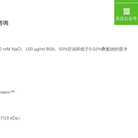
关注公众号
咨询
 mM NaCl、100 µg/ml BSA、50%甘油和低于0.02%叠氮钠的缓冲
stern™
19 kDa）