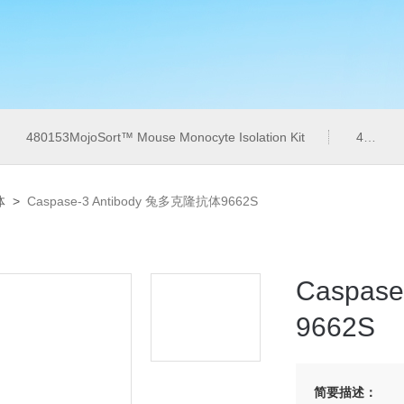
480153MojoSort™ Mouse Monocyte Isolation Kit
480173MojoSort™ Magnet 50mL 磁分选磁力架
体
>
Caspase-3 Antibody 兔多克隆抗体9662S
Caspa
9662S
简要描述：