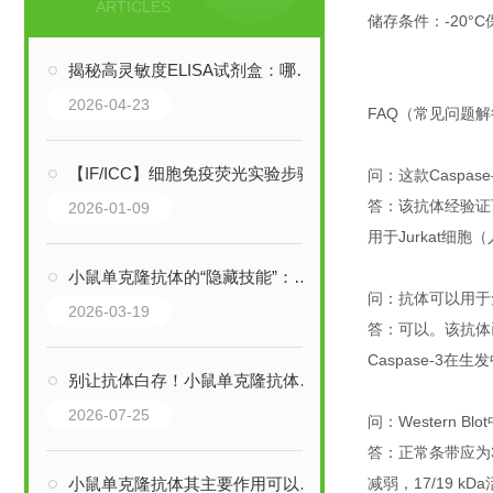
ARTICLES
储存条件：-20
揭秘高灵敏度ELISA试剂盒：哪些行业，正靠它突破检测瓶颈？
2026-04-23
FAQ（常见问题
【IF/ICC】细胞免疫荧光实验步骤
问：这款Caspa
答：该抗体经验证
2026-01-09
用于Jurkat细
小鼠单克隆抗体的“隐藏技能”：这些你想不到的应用，正在重塑行业边界
问：抗体可以用于免
2026-03-19
答：可以。该抗体已
Caspase-
别让抗体白存！小鼠单克隆抗体的科学保存法则，一文说透
2026-07-25
问：Western 
答：正常条带应为35
小鼠单克隆抗体其主要作用可以归纳为以下三大核心领域
减弱，17/19 