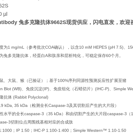
2S
µl
Antibody 兔多克隆抗体9662S
现货供应，闪电直发，欢迎
 mg/mL（参考批次COA确认），以含10 mM HEPES (pH 7.5)、150
为兔多克隆抗体，经蛋白A和肽亲和层析纯化，可稳定保存60个月。
鼠、大鼠、猴（已验证）；基于100%序列同源性预测反应性扩展至猪
 Blot (WB)、免疫沉淀(IP)、免疫组化（石蜡切片）(IHC-P)、Simple We
(Rabbit Polyclonal)
 19 kDa, 35 kDa（检测全长Caspase-3及其切割后产生的大片段）
平的全长caspase-3（35 kDa）和由切割产生的大片段caspase-3（17/
pase-3切割位点周围残基相对应的合成肽
0；IP 1:50；IHC-P 1:100-1:400；Simple Western™ 1:10-1:50