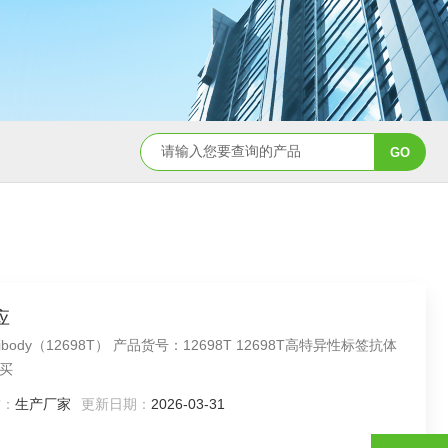
020MojoSort™ Magnet 14mL 磁分选磁力架 现货
480019Mojo
应
l Antibody（12698T） 产品货号：12698T 12698T高特异性标签抗体
买
质：
生产厂家
更新日期：
2026-03-31