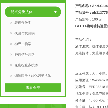
产品名称：Anti-Glucos
靶点分类抗体
产品货号：ab313775
产品规格：100 µl
表观遗传学
GLUT4葡萄糖转运
代谢与代谢病
产品介绍：
神经生物学
液体形式。抗体浓度为1 
克隆抗体，为重组表
肿瘤信号通路
免疫检查点抗体
反应种属：人、小鼠
细胞因子 / 趋化因子抗体
应用验证：Western 
克隆号：EPR2521
查看全部
抗体类型：兔单克隆抗体 (
分子量：45-50 k
免疫原：与人GLUT