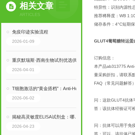
相关文章
特异性：识别内源性总GL
ARTICLES
推荐稀释度：WB 1:1000；
储存条件：4°C短期保
免疫印迹实验流程
GLUT4葡萄糖转运
2026-01-09
订购信息：
重庆默瑞斯·西南生物试剂优选供应商 | 胎牛血清FBS-P100 现货速发
本产品ab313775 An
2026-04-01
量采购折扣，请联系
FAQ（常见问题解答
T细胞激活的“黄金搭档”：Anti-Human CD3 + CD28 SAFIRE抗体
2026-06-02
问：这款GLUT4抗
答：该抗体经验证可
揭秘高灵敏度ELISA试剂盒：哪些行业，正靠它突破检测瓶颈？
问：抗体可以用于免疫
2026-04-23
答：可以。该抗体已验