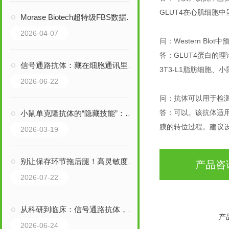
GLUT4在心肌细胞
Morase Biotech超特级FBS数据反馈大合集：细胞类型覆盖广，客户好评不断
2026-04-07
问：Western Bl
答：GLUT4蛋白的理
信号通路抗体：藏在细胞通讯里的“关键钥匙”，核心作用远超想象
3T3-L1脂肪细胞
2026-06-22
问：抗体可以用于检测
答：可以。该抗体适用
小鼠单克隆抗体的“隐藏技能”：这些你想不到的应用，正在重塑行业边界
膜的转位过程。建议
2026-03-19
别让保存环节拖后腿！高灵敏度ELISA试剂盒的正确养护法则
产品咨
2026-07-22
从科研到临床：信号通路抗体，正在打开哪些全新应用版图？
产
2026-06-24